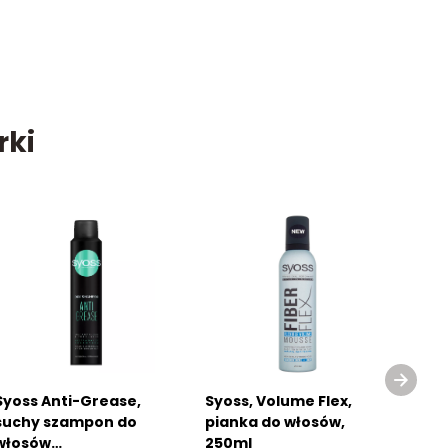
rki
Syoss Anti-Grease,
Syoss, Volume Flex,
Syos
suchy szampon do
pianka do włosów,
Perf
włosów
250ml
Sup