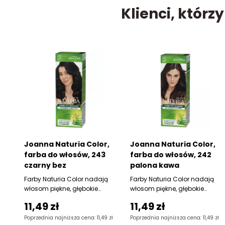
Klienci, którz
Joanna Naturia Color,
Joanna Naturia Color,
farba do włosów, 243
farba do włosów, 242
czarny bez
palona kawa
Farby Naturia Color nadają
Farby Naturia Color nadają
włosom piękne, głębokie
włosom piękne, głębokie
kolory i doskonale kryją
kolory i doskonale kryją
11,49 zł
11,49 zł
siwiznę,
siwiznę,
Poprzednia najniższa cena: 11,49 zł
Poprzednia najniższa cena: 11,49 zł