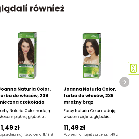
glądali również
Joanna Naturia Color,
Joanna Naturia Color,
Joan
farba do włosów, 239
farba do włosów, 238
farb
mleczna czekolada
mroźny brąz
chł
Farby Naturia Color nadają
Farby Naturia Color nadają
Joann
włosom piękne, głębokie
włosom piękne, głębokie
do wł
kolory i doskonale kryją
kolory i doskonale kryją
Podkr
11,49 zł
11,49 zł
11,
siwiznę,
siwiznę,
oprzednia najniższa cena: 11,49 zł
Poprzednia najniższa cena: 11,49 zł
Poprze