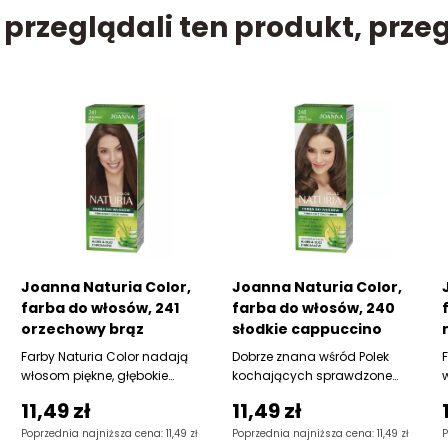
y przeglądali ten produkt, prze
Biopon
Bispol
Bobini
Bolsius
Bond
Bros
Bryza
Joanna Naturia Color,
Joanna Naturia Color,
Buwi
farba do włosów, 241
farba do włosów, 240
orzechowy brąz
słodkie cappuccino
Być Może
Farby Naturia Color nadają
Dobrze znana wśród Polek
włosom piękne, głębokie
kochających sprawdzone
Calgon
kolory i doskonale kryją
metody koloryzacji farba do
11,49 zł
11,49 zł
siwiznę,
włosów
Carex
Poprzednia najniższa cena: 11,49 zł
Poprzednia najniższa cena: 11,49 zł
P