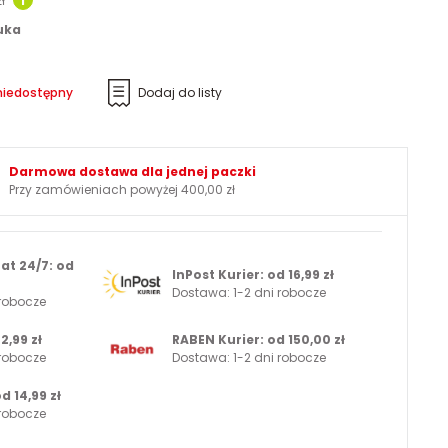
zł
i
tuka
niedostępny
Dodaj do listy
Darmowa dostawa dla jednej paczki
Przy zamówieniach powyżej 400,00 zł
at 24/7: od
InPost Kurier: od 16,99 zł
Dostawa: 1-2 dni robocze
 robocze
2,99 zł
RABEN Kurier: od 150,00 zł
 robocze
Dostawa: 1-2 dni robocze
d 14,99 zł
 robocze