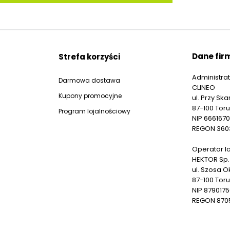
Dzidziuś
Ellis Professional
Elmex
Dane fir
Strefa korzyści
Elvis
Administrat
Darmowa dostawa
CLINEO
Kupony promocyjne
Emu
ul. Przy Sk
87-100 Tor
Program lojalnościowy
NIP 6661670
Expel
REGON 360
Fa
Operator lo
HEKTOR Sp.
Fairy
ul. Szosa O
87-100 Tor
Familijny
NIP 879017
REGON 870
Finish
Flamit