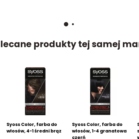
Cif
Cillit
Cleanlux
lecane produkty tej samej ma
Cleanova
Clever
Cliver
Clovin
Cluo
Colgate
Colodent
Syoss Color, farba do
Syoss Color, farba do
włosów, 4-1 średni brąz
włosów, 1-4 granatowa
Concertino
czerń