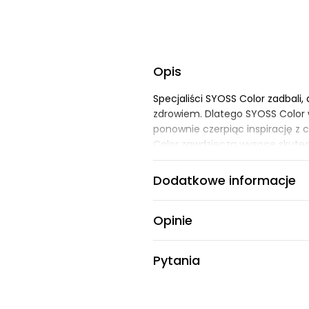
V
Z
Opis
Specjaliści SYOSS Color zadbali
zdrowiem. Dlatego SYOSS Color w
ponownie czerpiąc inspirację z 
Color zawdzięcza wysoce skutec
pokrywają one każdy włos inten
Keratin i prowitaminą B5 odbud
Dodatkowe informacje
wyglądających i mocnych włosów 
Uwaga - może wywołać silne reakc
Opinie
Pytania