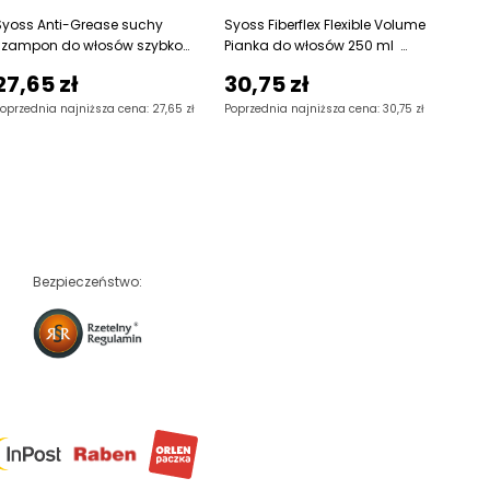
przetłuszczającym się,
wło
Syoss Anti-Grease suchy
Syoss Fiberflex Flexible Volume
Syoss
spray 200ml
szampon do włosów szybko
Pianka do włosów 250 ml
Supe
przetłuszczającym się.
Opis produktu Syoss
włos
27,65 zł
30,75 zł
30,
Zapewni włosom
Kerat
oprzednia najniższa cena: 27,65 zł
Poprzednia najniższa cena: 30,75 zł
Poprze
Bezpieczeństwo: