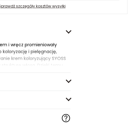
Sprawdź szczegóły kosztów wysyłki
orem i wręcz promieniowały
koloryzację i pielęgnację,
ałanie krem koloryzujący SYOSS
strukturę włosa. Dzięki temu
SS Color z formułą Pro-Cellium
hnię - dla zdrowo
ryzjerskim!
nstrukcją.