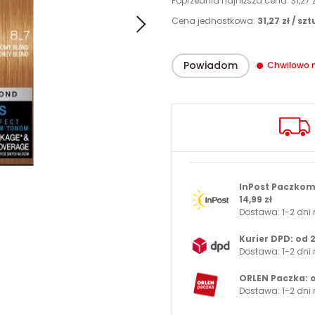
Poprzednia najniższa cena: 31,27 
iaja
liss
łyny do trwałej
Maseczki do twarzy
Ajax
la
Cena jednostkowa:
31,27 zł / sz
Joanna
Pomadki
Aku
MRS. POTTER'S
Mleczka do twarzy
Powiadom
Always
Chwilowo 
Nivea
Amaris
On Line
Ambi Pur
Palmolive
Apart
Pantene
Ara
InPost Paczkom
14,99 zł
Romantic Professional
Arko
Dostawa: 1-2 dni
Schauma
Arola
Kurier DPD: od 2
Dostawa: 1-2 dni
Syoss
Aura
ORLEN Paczka: o
Dostawa: 1-2 dni
rzy Zioła
Aura Care