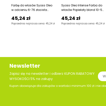
Farbę do włosów Syoss Oleo
Syoss Oleo Intense Farba do
w odcieniu 6-76 złocista
włosów Popielaty blond 10-50
miedź to nowatorski produkt,
Cechy wyjątkowa
45,24 zł
45,24 zł
Poprzednia najniższa cena: 45,24 zł
Poprzednia najniższa cena: 45,24 zł
Newsletter
Zapisz się na newsletter i odbierz KUPON RABATOWY
WYSOKOŚCI 5% na zakupy
Kupon obowiązuje dla zakupów o wartości minimum 100 zł i nie ob