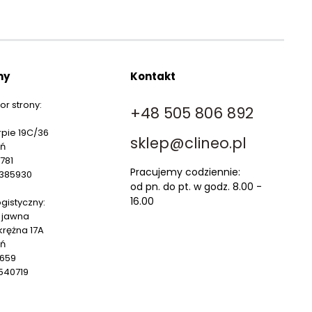
my
Kontakt
or strony:
+48 505 806 892
arpie 19C/36
sklep@clineo.pl
uń
781
Pracujemy codziennie:
385930
od pn. do pt. w godz. 8.00 -
16.00
gistyczny:
 jawna
krężna 17A
uń
5659
540719