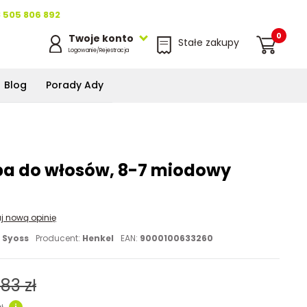
 505 806 892
0
Twoje konto
Stałe zakupy
Logowanie/Rejestracja
Blog
Porady Ady
rba do włosów, 8-7 miodowy
j nową opinię
:
Syoss
Producent:
Henkel
EAN:
9000100633260
,83 zł