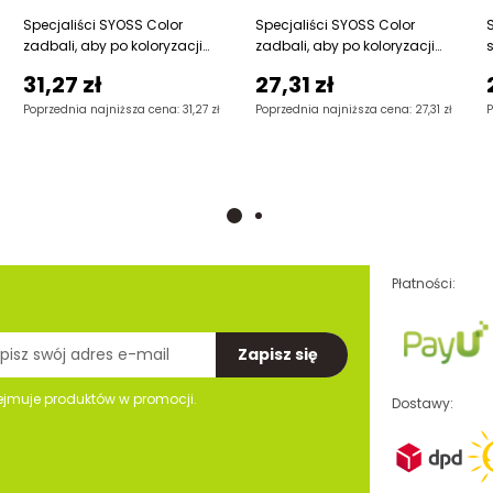
Corine de Farme
Specjaliści SYOSS Color
Specjaliści SYOSS Color
zadbali, aby po koloryzacji
zadbali, aby po koloryzacji
włosy lśniły intensywnym,
włosy lśniły intensywnym,
Cztery Pory Roku
31,27 zł
27,31 zł
olśniewającym
olśniewającym
Poprzednia najniższa cena: 31,27 zł
Poprzednia najniższa cena: 27,31 zł
P
Dalas
Discreet
Dix
Domestos
Płatności:
Dove
Dr Beckmann
Zapisz się
Dr Reiner
ejmuje produktów w promocji.
Dostawy:
dr. Prakti
Duck